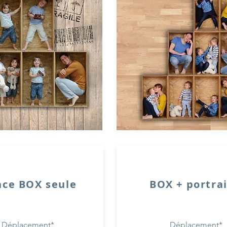
nce BOX seule
BOX + portrai
Déplacement*
Déplacement*