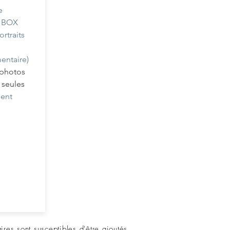
e
e BOX
rtraits
s
entaire)
 photos
 seules
ment
es sont susceptibles d'être ajoutés