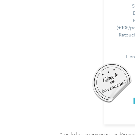
S
(+10€/p
Retouch
Lie
*Les forfait comprennent un déplac