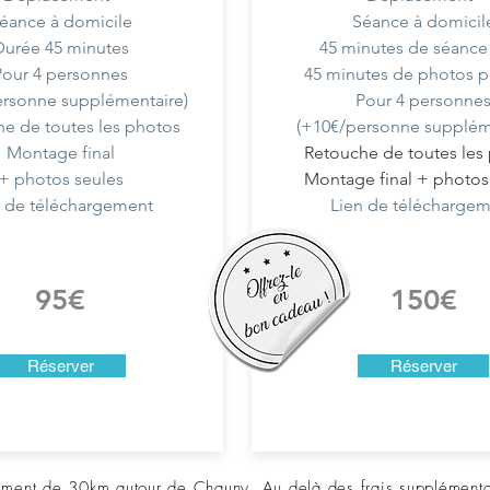
éance à domicile
Séance à domicil
Durée 45 minutes
45 minutes de séanc
Pour 4 personnes
45 minutes de photos po
ersonne supplémentaire)
Pour 4 personne
e de toutes les photos
(+10€/personne supplém
Montage final
Retouche de toutes les
+ photos seules
Montage final + photos
n de téléchargement
Lien de télécharge
95€
150€
Réserver
Réserver
ement de 30km autour de Chauny. Au delà des frais supplémentair